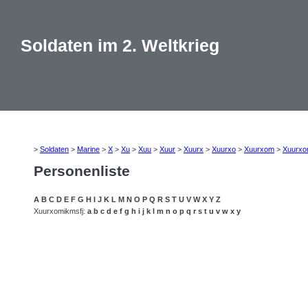
Soldaten im 2. Weltkrieg
>
Soldaten
>
Marine
>
X
>
Xu
>
Xuu
>
Xuur
>
Xuurx
>
Xuurxo
>
Xuurxom
>
Xuurxo
Personenliste
A
B
C
D
E
F
G
H
I
J
K
L
M
N
O
P
Q
R
S
T
U
V
W
X
Y
Z
Xuurxomikmsfj:
a
b
c
d
e
f
g
h
i
j
k
l
m
n
o
p
q
r
s
t
u
v
w
x
y