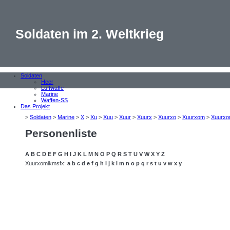
Soldaten im 2. Weltkrieg
Soldaten
Heer
Luftwaffe
Marine
Waffen-SS
Das Projekt
>
Soldaten
>
Marine
>
X
>
Xu
>
Xuu
>
Xuur
>
Xuurx
>
Xuurxo
>
Xuurxom
>
Xuurxo
Personenliste
A
B
C
D
E
F
G
H
I
J
K
L
M
N
O
P
Q
R
S
T
U
V
W
X
Y
Z
Xuurxomikmsfx:
a
b
c
d
e
f
g
h
i
j
k
l
m
n
o
p
q
r
s
t
u
v
w
x
y