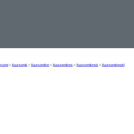
rxomi
>
Xuurxomik
>
Xuurxomikm
>
Xuurxomikms
>
Xuurxomikmsk
>
Xuurxomikmskf