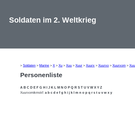
Soldaten im 2. Weltkrieg
>
Soldaten
>
Marine
>
X
>
Xu
>
Xuu
>
Xuur
>
Xuurx
>
Xuurxo
>
Xuurxom
>
Xuu
Personenliste
A
B
C
D
E
F
G
H
I
J
K
L
M
N
O
P
Q
R
S
T
U
V
W
X
Y
Z
Xuurxomikmskf:
a
b
c
d
e
f
g
h
i
j
k
l
m
n
o
p
q
r
s
t
u
v
w
x
y