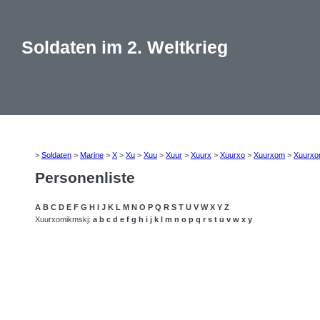
Soldaten im 2. Weltkrieg
>
Soldaten
>
Marine
>
X
>
Xu
>
Xuu
>
Xuur
>
Xuurx
>
Xuurxo
>
Xuurxom
>
Xuurxo
Personenliste
A
B
C
D
E
F
G
H
I
J
K
L
M
N
O
P
Q
R
S
T
U
V
W
X
Y
Z
Xuurxomikmskj:
a
b
c
d
e
f
g
h
i
j
k
l
m
n
o
p
q
r
s
t
u
v
w
x
y