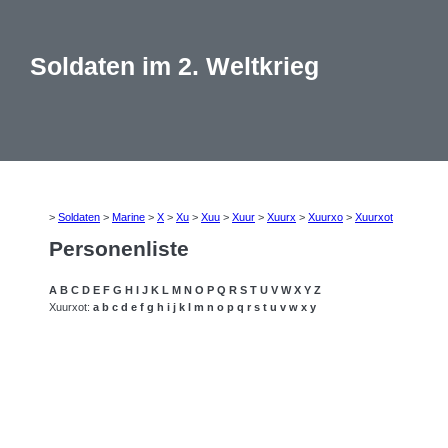
Soldaten im 2. Weltkrieg
>
Soldaten
>
Marine
>
X
>
Xu
>
Xuu
>
Xuur
>
Xuurx
>
Xuurxo
>
Xuurxot
Personenliste
A
B
C
D
E
F
G
H
I
J
K
L
M
N
O
P
Q
R
S
T
U
V
W
X
Y
Z
Xuurxot:
a
b
c
d
e
f
g
h
i
j
k
l
m
n
o
p
q
r
s
t
u
v
w
x
y