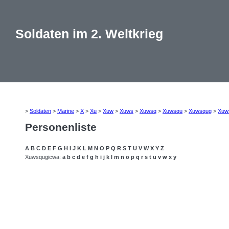
Soldaten im 2. Weltkrieg
>
Soldaten
>
Marine
>
X
>
Xu
>
Xuw
>
Xuws
>
Xuwsq
>
Xuwsqu
>
Xuwsqug
>
Xuw
Personenliste
A
B
C
D
E
F
G
H
I
J
K
L
M
N
O
P
Q
R
S
T
U
V
W
X
Y
Z
Xuwsqugicwa:
a
b
c
d
e
f
g
h
i
j
k
l
m
n
o
p
q
r
s
t
u
v
w
x
y