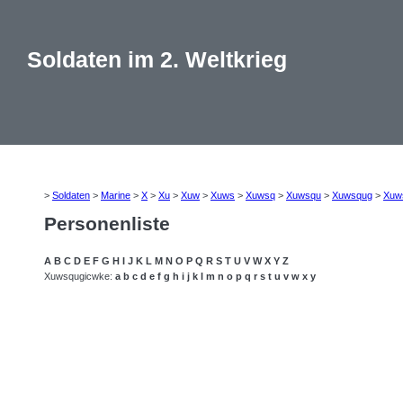
Soldaten im 2. Weltkrieg
>
Soldaten
>
Marine
>
X
>
Xu
>
Xuw
>
Xuws
>
Xuwsq
>
Xuwsqu
>
Xuwsqug
>
Xuw
Personenliste
A
B
C
D
E
F
G
H
I
J
K
L
M
N
O
P
Q
R
S
T
U
V
W
X
Y
Z
Xuwsqugicwke:
a
b
c
d
e
f
g
h
i
j
k
l
m
n
o
p
q
r
s
t
u
v
w
x
y