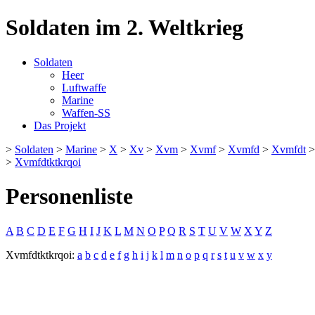
Soldaten im 2. Weltkrieg
Soldaten
Heer
Luftwaffe
Marine
Waffen-SS
Das Projekt
>
Soldaten
>
Marine
>
X
>
Xv
>
Xvm
>
Xvmf
>
Xvmfd
>
Xvmfdt
>
Xvmfdtktkrqoi
Personenliste
A
B
C
D
E
F
G
H
I
J
K
L
M
N
O
P
Q
R
S
T
U
V
W
X
Y
Z
Xvmfdtktkrqoi:
a
b
c
d
e
f
g
h
i
j
k
l
m
n
o
p
q
r
s
t
u
v
w
x
y