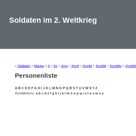
Soldaten im 2. Weltkrieg
>
Soldaten
>
Marine
>
X
>
Xv
>
Xvm
>
Xvmf
>
Xvmfd
>
Xvmfdt
>
Xvmfdtv
>
Xvmfdt
Personenliste
A
B
C
D
E
F
G
H
I
J
K
L
M
N
O
P
Q
R
S
T
U
V
W
X
Y
Z
Xvmfdtvforry:
a
b
c
d
e
f
g
h
i
j
k
l
m
n
o
p
q
r
s
t
u
v
w
x
y