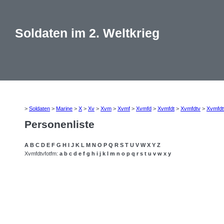
Soldaten im 2. Weltkrieg
>
Soldaten
>
Marine
>
X
>
Xv
>
Xvm
>
Xvmf
>
Xvmfd
>
Xvmfdt
>
Xvmfdtv
>
Xvmfdt
Personenliste
A
B
C
D
E
F
G
H
I
J
K
L
M
N
O
P
Q
R
S
T
U
V
W
X
Y
Z
Xvmfdtvfotfm:
a
b
c
d
e
f
g
h
i
j
k
l
m
n
o
p
q
r
s
t
u
v
w
x
y