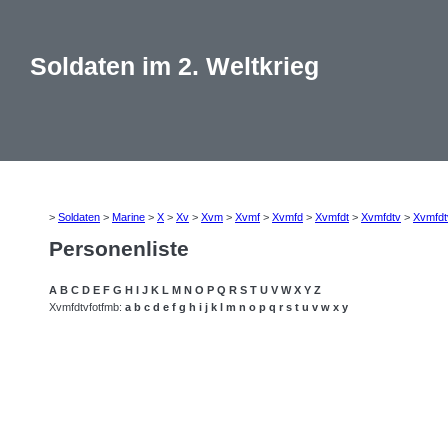
Soldaten im 2. Weltkrieg
>
Soldaten
>
Marine
>
X
>
Xv
>
Xvm
>
Xvmf
>
Xvmfd
>
Xvmfdt
>
Xvmfdtv
>
Xvmfdt
Personenliste
A
B
C
D
E
F
G
H
I
J
K
L
M
N
O
P
Q
R
S
T
U
V
W
X
Y
Z
Xvmfdtvfotfmb:
a
b
c
d
e
f
g
h
i
j
k
l
m
n
o
p
q
r
s
t
u
v
w
x
y