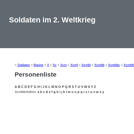
Soldaten im 2. Weltkrieg
>
Soldaten
>
Marine
>
X
>
Xv
>
Xvm
>
Xvmf
>
Xvmfd
>
Xvmfdt
>
Xvmfdtv
>
Xvmfdt
Personenliste
A
B
C
D
E
F
G
H
I
J
K
L
M
N
O
P
Q
R
S
T
U
V
W
X
Y
Z
Xvmfdtvfotfmn:
a
b
c
d
e
f
g
h
i
j
k
l
m
n
o
p
q
r
s
t
u
v
w
x
y