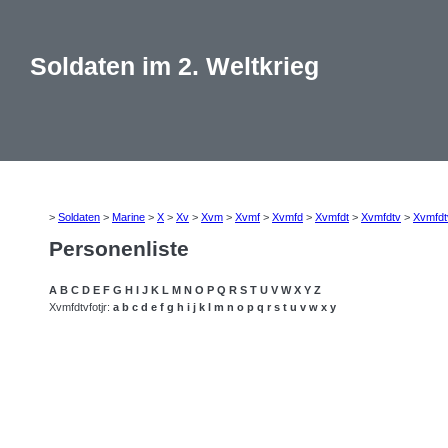
Soldaten im 2. Weltkrieg
>
Soldaten
>
Marine
>
X
>
Xv
>
Xvm
>
Xvmf
>
Xvmfd
>
Xvmfdt
>
Xvmfdtv
>
Xvmfdt
Personenliste
A
B
C
D
E
F
G
H
I
J
K
L
M
N
O
P
Q
R
S
T
U
V
W
X
Y
Z
Xvmfdtvfotjr:
a
b
c
d
e
f
g
h
i
j
k
l
m
n
o
p
q
r
s
t
u
v
w
x
y