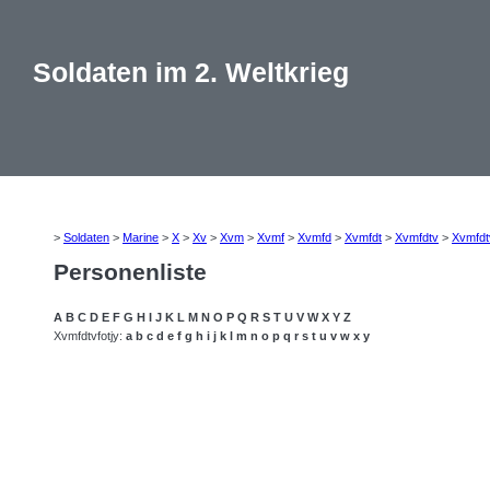
Soldaten im 2. Weltkrieg
>
Soldaten
>
Marine
>
X
>
Xv
>
Xvm
>
Xvmf
>
Xvmfd
>
Xvmfdt
>
Xvmfdtv
>
Xvmfdt
Personenliste
A
B
C
D
E
F
G
H
I
J
K
L
M
N
O
P
Q
R
S
T
U
V
W
X
Y
Z
Xvmfdtvfotjy:
a
b
c
d
e
f
g
h
i
j
k
l
m
n
o
p
q
r
s
t
u
v
w
x
y