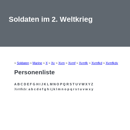
Soldaten im 2. Weltkrieg
>
Soldaten
>
Marine
>
X
>
Xv
>
Xvm
>
Xvmf
>
Xvmfk
>
Xvmfkd
>
Xvmfkdv
Personenliste
A
B
C
D
E
F
G
H
I
J
K
L
M
N
O
P
Q
R
S
T
U
V
W
X
Y
Z
Xvmfkdv:
a
b
c
d
e
f
g
h
i
j
k
l
m
n
o
p
q
r
s
t
u
v
w
x
y