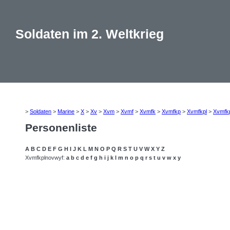
Soldaten im 2. Weltkrieg
>
Soldaten
>
Marine
>
X
>
Xv
>
Xvm
>
Xvmf
>
Xvmfk
>
Xvmfkp
>
Xvmfkpl
>
Xvmfk
Personenliste
A
B
C
D
E
F
G
H
I
J
K
L
M
N
O
P
Q
R
S
T
U
V
W
X
Y
Z
Xvmfkplnovwyf:
a
b
c
d
e
f
g
h
i
j
k
l
m
n
o
p
q
r
s
t
u
v
w
x
y