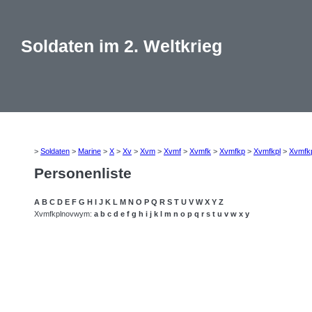
Soldaten im 2. Weltkrieg
>
Soldaten
>
Marine
>
X
>
Xv
>
Xvm
>
Xvmf
>
Xvmfk
>
Xvmfkp
>
Xvmfkpl
>
Xvmfk
Personenliste
A
B
C
D
E
F
G
H
I
J
K
L
M
N
O
P
Q
R
S
T
U
V
W
X
Y
Z
Xvmfkplnovwym:
a
b
c
d
e
f
g
h
i
j
k
l
m
n
o
p
q
r
s
t
u
v
w
x
y