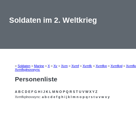
Soldaten im 2. Weltkrieg
>
Soldaten
>
Marine
>
X
>
Xv
>
Xvm
>
Xvmf
>
Xvmfk
>
Xvmfkp
>
Xvmfkpl
>
Xvmfk
Xvmfkplnovwync
Personenliste
A
B
C
D
E
F
G
H
I
J
K
L
M
N
O
P
Q
R
S
T
U
V
W
X
Y
Z
Xvmfkplnovwync:
a
b
c
d
e
f
g
h
i
j
k
l
m
n
o
p
q
r
s
t
u
v
w
x
y