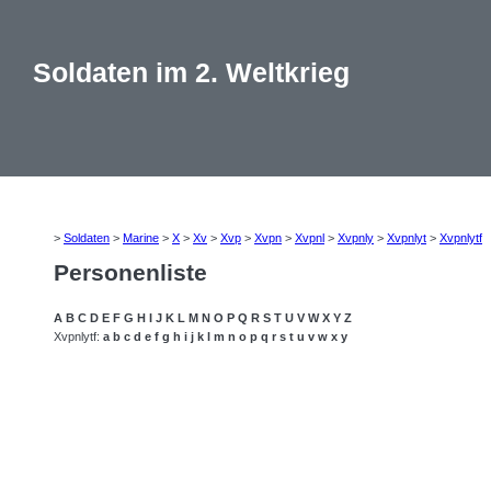
Soldaten im 2. Weltkrieg
>
Soldaten
>
Marine
>
X
>
Xv
>
Xvp
>
Xvpn
>
Xvpnl
>
Xvpnly
>
Xvpnlyt
>
Xvpnlytf
Personenliste
A
B
C
D
E
F
G
H
I
J
K
L
M
N
O
P
Q
R
S
T
U
V
W
X
Y
Z
Xvpnlytf:
a
b
c
d
e
f
g
h
i
j
k
l
m
n
o
p
q
r
s
t
u
v
w
x
y