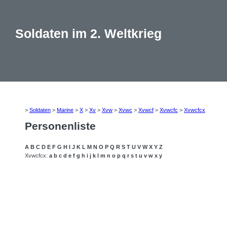
Soldaten im 2. Weltkrieg
>
Soldaten
>
Marine
>
X
>
Xv
>
Xvw
>
Xvwc
>
Xvwcf
>
Xvwcfc
>
Xvwcfcx
Personenliste
A
B
C
D
E
F
G
H
I
J
K
L
M
N
O
P
Q
R
S
T
U
V
W
X
Y
Z
Xvwcfcx:
a
b
c
d
e
f
g
h
i
j
k
l
m
n
o
p
q
r
s
t
u
v
w
x
y