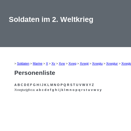
Soldaten im 2. Weltkrieg
>
Soldaten
>
Marine
>
X
>
Xv
>
Xvw
>
Xvwg
>
Xvwgt
>
Xvwgtu
>
Xvwgtur
>
Xvwgtu
Personenliste
A
B
C
D
E
F
G
H
I
J
K
L
M
N
O
P
Q
R
S
T
U
V
W
X
Y
Z
Xvwgturjgfvca:
a
b
c
d
e
f
g
h
i
j
k
l
m
n
o
p
q
r
s
t
u
v
w
x
y