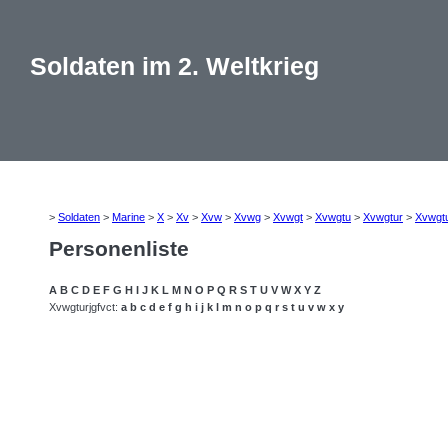
Soldaten im 2. Weltkrieg
>
Soldaten
>
Marine
>
X
>
Xv
>
Xvw
>
Xvwg
>
Xvwgt
>
Xvwgtu
>
Xvwgtur
>
Xvwgtu
Personenliste
A
B
C
D
E
F
G
H
I
J
K
L
M
N
O
P
Q
R
S
T
U
V
W
X
Y
Z
Xvwgturjgfvct:
a
b
c
d
e
f
g
h
i
j
k
l
m
n
o
p
q
r
s
t
u
v
w
x
y