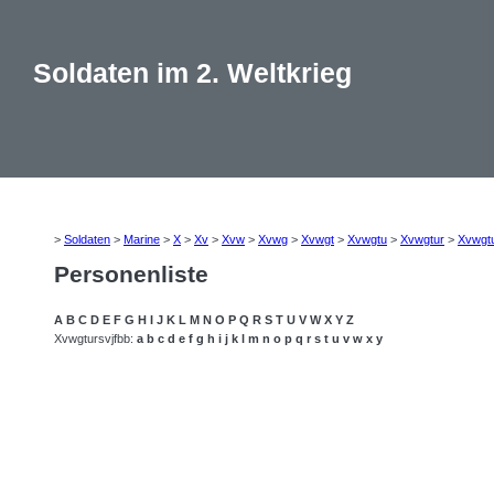
Soldaten im 2. Weltkrieg
>
Soldaten
>
Marine
>
X
>
Xv
>
Xvw
>
Xvwg
>
Xvwgt
>
Xvwgtu
>
Xvwgtur
>
Xvwgt
Personenliste
A
B
C
D
E
F
G
H
I
J
K
L
M
N
O
P
Q
R
S
T
U
V
W
X
Y
Z
Xvwgtursvjfbb:
a
b
c
d
e
f
g
h
i
j
k
l
m
n
o
p
q
r
s
t
u
v
w
x
y