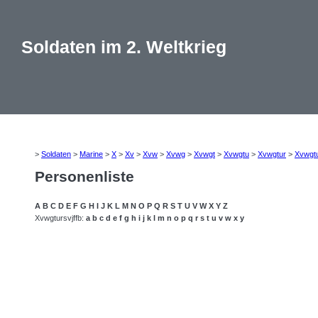
Soldaten im 2. Weltkrieg
>
Soldaten
>
Marine
>
X
>
Xv
>
Xvw
>
Xvwg
>
Xvwgt
>
Xvwgtu
>
Xvwgtur
>
Xvwgt
Personenliste
A
B
C
D
E
F
G
H
I
J
K
L
M
N
O
P
Q
R
S
T
U
V
W
X
Y
Z
Xvwgtursvjffb:
a
b
c
d
e
f
g
h
i
j
k
l
m
n
o
p
q
r
s
t
u
v
w
x
y