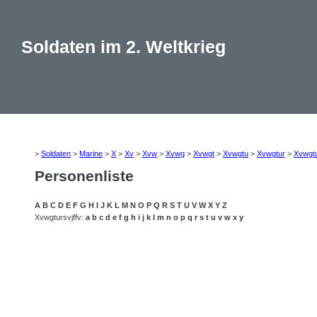
Soldaten im 2. Weltkrieg
>
Soldaten
>
Marine
>
X
>
Xv
>
Xvw
>
Xvwg
>
Xvwgt
>
Xvwgtu
>
Xvwgtur
>
Xvwgt
Personenliste
A
B
C
D
E
F
G
H
I
J
K
L
M
N
O
P
Q
R
S
T
U
V
W
X
Y
Z
Xvwgtursvjffv:
a
b
c
d
e
f
g
h
i
j
k
l
m
n
o
p
q
r
s
t
u
v
w
x
y