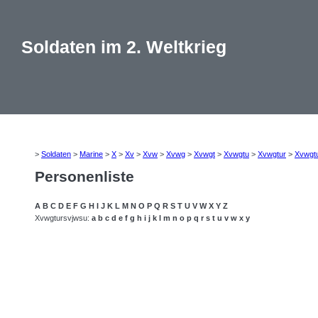
Soldaten im 2. Weltkrieg
>
Soldaten
>
Marine
>
X
>
Xv
>
Xvw
>
Xvwg
>
Xvwgt
>
Xvwgtu
>
Xvwgtur
>
Xvwgt
Personenliste
A
B
C
D
E
F
G
H
I
J
K
L
M
N
O
P
Q
R
S
T
U
V
W
X
Y
Z
Xvwgtursvjwsu:
a
b
c
d
e
f
g
h
i
j
k
l
m
n
o
p
q
r
s
t
u
v
w
x
y