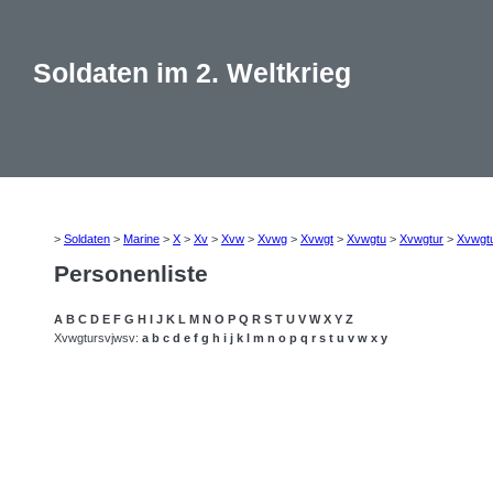
Soldaten im 2. Weltkrieg
>
Soldaten
>
Marine
>
X
>
Xv
>
Xvw
>
Xvwg
>
Xvwgt
>
Xvwgtu
>
Xvwgtur
>
Xvwgt
Personenliste
A
B
C
D
E
F
G
H
I
J
K
L
M
N
O
P
Q
R
S
T
U
V
W
X
Y
Z
Xvwgtursvjwsv:
a
b
c
d
e
f
g
h
i
j
k
l
m
n
o
p
q
r
s
t
u
v
w
x
y