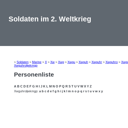
Soldaten im 2. Weltkrieg
>
Soldaten
>
Marine
>
X
>
Xw
>
Xwg
>
Xwgu
>
Xwguh
>
Xwguhr
>
Xwguhro
>
Xwgu
Xwguhroljwkmgp
Personenliste
A
B
C
D
E
F
G
H
I
J
K
L
M
N
O
P
Q
R
S
T
U
V
W
X
Y
Z
Xwguhroljwkmgp:
a
b
c
d
e
f
g
h
i
j
k
l
m
n
o
p
q
r
s
t
u
v
w
x
y