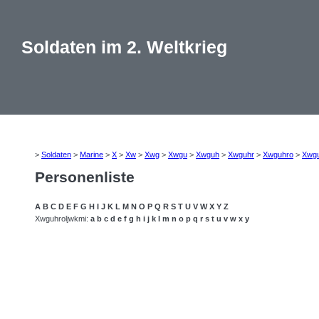
Soldaten im 2. Weltkrieg
>
Soldaten
>
Marine
>
X
>
Xw
>
Xwg
>
Xwgu
>
Xwguh
>
Xwguhr
>
Xwguhro
>
Xwgu
Personenliste
A
B
C
D
E
F
G
H
I
J
K
L
M
N
O
P
Q
R
S
T
U
V
W
X
Y
Z
Xwguhroljwkmi:
a
b
c
d
e
f
g
h
i
j
k
l
m
n
o
p
q
r
s
t
u
v
w
x
y