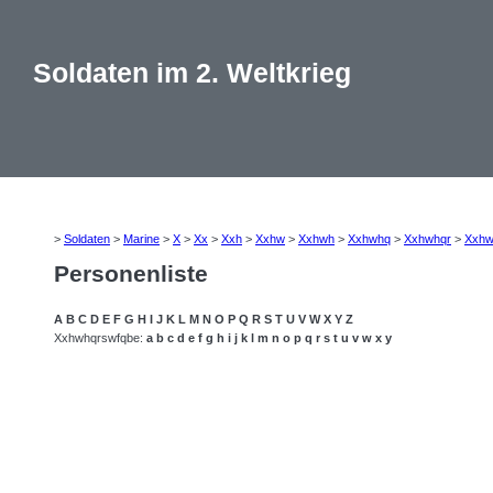
Soldaten im 2. Weltkrieg
>
Soldaten
>
Marine
>
X
>
Xx
>
Xxh
>
Xxhw
>
Xxhwh
>
Xxhwhq
>
Xxhwhqr
>
Xxhw
Personenliste
A
B
C
D
E
F
G
H
I
J
K
L
M
N
O
P
Q
R
S
T
U
V
W
X
Y
Z
Xxhwhqrswfqbe:
a
b
c
d
e
f
g
h
i
j
k
l
m
n
o
p
q
r
s
t
u
v
w
x
y