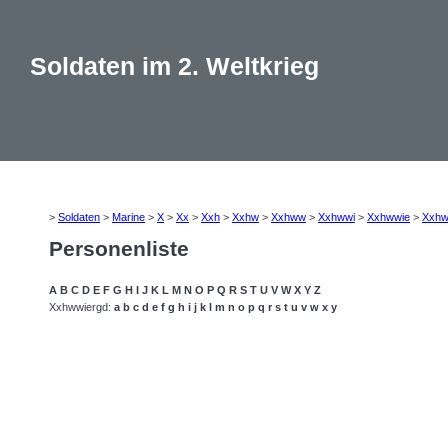
Soldaten im 2. Weltkrieg
>
Soldaten
>
Marine
>
X
>
Xx
>
Xxh
>
Xxhw
>
Xxhww
>
Xxhwwi
>
Xxhwwie
>
Xxhw
Personenliste
A
B
C
D
E
F
G
H
I
J
K
L
M
N
O
P
Q
R
S
T
U
V
W
X
Y
Z
Xxhwwiergd:
a
b
c
d
e
f
g
h
i
j
k
l
m
n
o
p
q
r
s
t
u
v
w
x
y