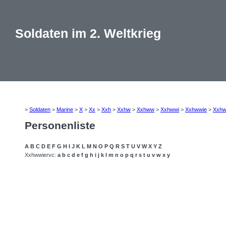
Soldaten im 2. Weltkrieg
>
Soldaten
>
Marine
>
X
>
Xx
>
Xxh
>
Xxhw
>
Xxhww
>
Xxhwwi
>
Xxhwwie
>
Xxhw
Personenliste
A
B
C
D
E
F
G
H
I
J
K
L
M
N
O
P
Q
R
S
T
U
V
W
X
Y
Z
Xxhwwiervc:
a
b
c
d
e
f
g
h
i
j
k
l
m
n
o
p
q
r
s
t
u
v
w
x
y