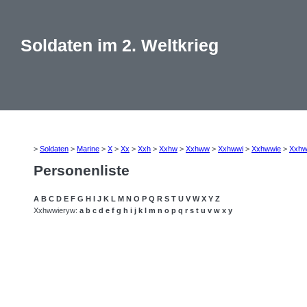
Soldaten im 2. Weltkrieg
>
Soldaten
>
Marine
>
X
>
Xx
>
Xxh
>
Xxhw
>
Xxhww
>
Xxhwwi
>
Xxhwwie
>
Xxhw
Personenliste
A
B
C
D
E
F
G
H
I
J
K
L
M
N
O
P
Q
R
S
T
U
V
W
X
Y
Z
Xxhwwieryw:
a
b
c
d
e
f
g
h
i
j
k
l
m
n
o
p
q
r
s
t
u
v
w
x
y