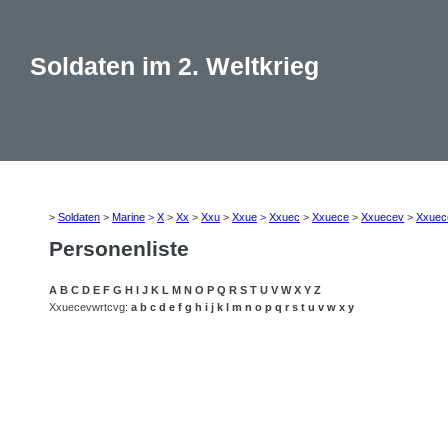
Soldaten im 2. Weltkrieg
>
Soldaten
>
Marine
>
X
>
Xx
>
Xxu
>
Xxue
>
Xxuec
>
Xxuece
>
Xxuecev
>
Xxuec
Personenliste
A
B
C
D
E
F
G
H
I
J
K
L
M
N
O
P
Q
R
S
T
U
V
W
X
Y
Z
Xxuecevwrtcvg:
a
b
c
d
e
f
g
h
i
j
k
l
m
n
o
p
q
r
s
t
u
v
w
x
y