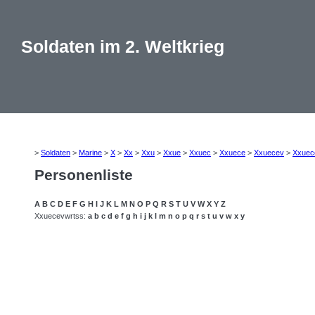
Soldaten im 2. Weltkrieg
>
Soldaten
>
Marine
>
X
>
Xx
>
Xxu
>
Xxue
>
Xxuec
>
Xxuece
>
Xxuecev
>
Xxuec
Personenliste
A
B
C
D
E
F
G
H
I
J
K
L
M
N
O
P
Q
R
S
T
U
V
W
X
Y
Z
Xxuecevwrtss:
a
b
c
d
e
f
g
h
i
j
k
l
m
n
o
p
q
r
s
t
u
v
w
x
y