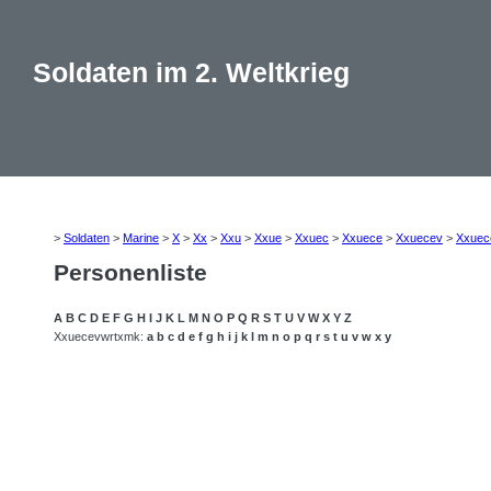
Soldaten im 2. Weltkrieg
>
Soldaten
>
Marine
>
X
>
Xx
>
Xxu
>
Xxue
>
Xxuec
>
Xxuece
>
Xxuecev
>
Xxuec
Personenliste
A
B
C
D
E
F
G
H
I
J
K
L
M
N
O
P
Q
R
S
T
U
V
W
X
Y
Z
Xxuecevwrtxmk:
a
b
c
d
e
f
g
h
i
j
k
l
m
n
o
p
q
r
s
t
u
v
w
x
y