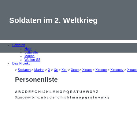
Soldaten im 2. Weltkrieg
Soldaten
Heer
Luftwaffe
Marine
Waffen-SS
Das Projekt
>
Soldaten
>
Marine
>
X
>
Xx
>
Xxu
>
Xxue
>
Xxuec
>
Xxuece
>
Xxuecev
>
Xxuec
Personenliste
A
B
C
D
E
F
G
H
I
J
K
L
M
N
O
P
Q
R
S
T
U
V
W
X
Y
Z
Xxuecevwrtxmo:
a
b
c
d
e
f
g
h
i
j
k
l
m
n
o
p
q
r
s
t
u
v
w
x
y