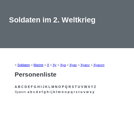
Soldaten im 2. Weltkrieg
>
Soldaten
>
Marine
>
X
>
Xy
>
Xya
>
Xyax
>
Xyaxv
>
Xyaxvn
Personenliste
A
B
C
D
E
F
G
H
I
J
K
L
M
N
O
P
Q
R
S
T
U
V
W
X
Y
Z
Xyaxvn:
a
b
c
d
e
f
g
h
i
j
k
l
m
n
o
p
q
r
s
t
u
v
w
x
y