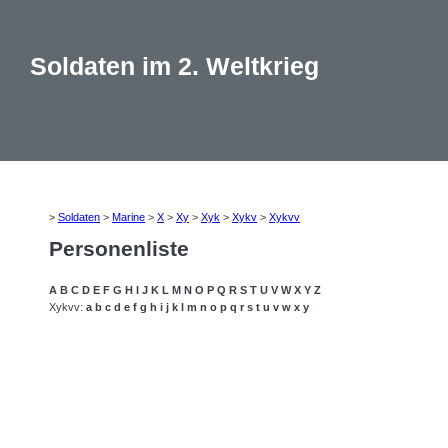
Soldaten im 2. Weltkrieg
>
Soldaten
>
Marine
>
X
>
Xy
>
Xyk
>
Xykv
>
Xykvv
Personenliste
A
B
C
D
E
F
G
H
I
J
K
L
M
N
O
P
Q
R
S
T
U
V
W
X
Y
Z
Xykvv:
a
b
c
d
e
f
g
h
i
j
k
l
m
n
o
p
q
r
s
t
u
v
w
x
y