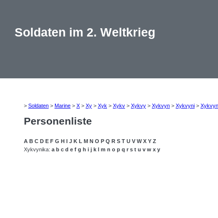
Soldaten im 2. Weltkrieg
>
Soldaten
>
Marine
>
X
>
Xy
>
Xyk
>
Xykv
>
Xykvy
>
Xykvyn
>
Xykvyni
>
Xykvyn
Personenliste
A
B
C
D
E
F
G
H
I
J
K
L
M
N
O
P
Q
R
S
T
U
V
W
X
Y
Z
Xykvynika:
a
b
c
d
e
f
g
h
i
j
k
l
m
n
o
p
q
r
s
t
u
v
w
x
y