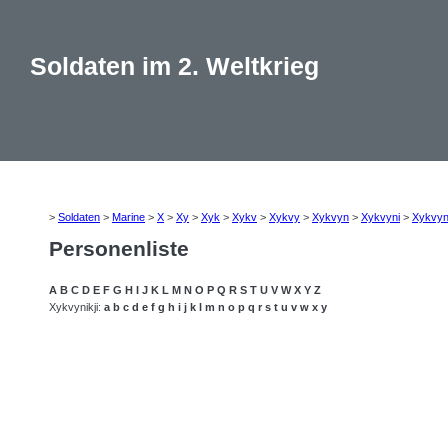
Soldaten im 2. Weltkrieg
>
Soldaten
>
Marine
>
X
>
Xy
>
Xyk
>
Xykv
>
Xykvy
>
Xykvyn
>
Xykvyni
>
Xykvyn
Personenliste
A
B
C
D
E
F
G
H
I
J
K
L
M
N
O
P
Q
R
S
T
U
V
W
X
Y
Z
Xykvynikji:
a
b
c
d
e
f
g
h
i
j
k
l
m
n
o
p
q
r
s
t
u
v
w
x
y