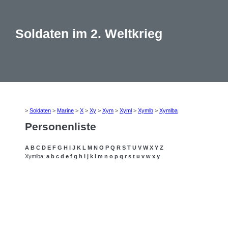
Soldaten im 2. Weltkrieg
>
Soldaten
>
Marine
>
X
>
Xy
>
Xym
>
Xyml
>
Xymlb
>
Xymlba
Personenliste
A
B
C
D
E
F
G
H
I
J
K
L
M
N
O
P
Q
R
S
T
U
V
W
X
Y
Z
Xymlba:
a
b
c
d
e
f
g
h
i
j
k
l
m
n
o
p
q
r
s
t
u
v
w
x
y