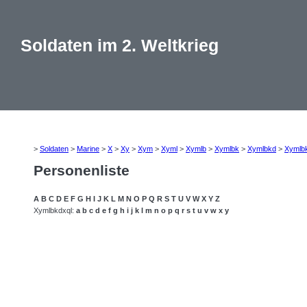
Soldaten im 2. Weltkrieg
>
Soldaten
>
Marine
>
X
>
Xy
>
Xym
>
Xyml
>
Xymlb
>
Xymlbk
>
Xymlbkd
>
Xymlb
Personenliste
A
B
C
D
E
F
G
H
I
J
K
L
M
N
O
P
Q
R
S
T
U
V
W
X
Y
Z
Xymlbkdxql:
a
b
c
d
e
f
g
h
i
j
k
l
m
n
o
p
q
r
s
t
u
v
w
x
y