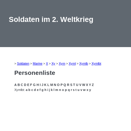
Soldaten im 2. Weltkrieg
>
Soldaten
>
Marine
>
X
>
Xy
>
Xym
>
Xyml
>
Xymlb
>
Xymlbt
Personenliste
A
B
C
D
E
F
G
H
I
J
K
L
M
N
O
P
Q
R
S
T
U
V
W
X
Y
Z
Xymlbt:
a
b
c
d
e
f
g
h
i
j
k
l
m
n
o
p
q
r
s
t
u
v
w
x
y