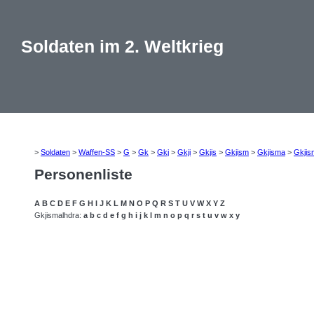
Soldaten im 2. Weltkrieg
>
Soldaten
>
Waffen-SS
>
G
>
Gk
>
Gkj
>
Gkji
>
Gkjis
>
Gkjism
>
Gkjisma
>
Gkjis
Personenliste
A
B
C
D
E
F
G
H
I
J
K
L
M
N
O
P
Q
R
S
T
U
V
W
X
Y
Z
Gkjismalhdra:
a
b
c
d
e
f
g
h
i
j
k
l
m
n
o
p
q
r
s
t
u
v
w
x
y