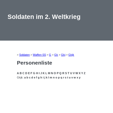
Soldaten im 2. Weltkrieg
>
Soldaten
>
Waffen-SS
>
G
>
Gk
>
Gkj
>
Gkjk
Personenliste
A
B
C
D
E
F
G
H
I
J
K
L
M
N
O
P
Q
R
S
T
U
V
W
X
Y
Z
Gkjk:
a
b
c
d
e
f
g
h
i
j
k
l
m
n
o
p
q
r
s
t
u
v
w
x
y