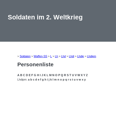
Soldaten im 2. Weltkrieg
>
Soldaten
>
Waffen-SS
>
L
>
Lh
>
Lhd
>
Lhdi
>
Lhdip
>
Lhdipm
Personenliste
A
B
C
D
E
F
G
H
I
J
K
L
M
N
O
P
Q
R
S
T
U
V
W
X
Y
Z
Lhdipm:
a
b
c
d
e
f
g
h
i
j
k
l
m
n
o
p
q
r
s
t
u
v
w
x
y