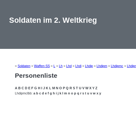
Soldaten im 2. Weltkrieg
>
Soldaten
>
Waffen-SS
>
L
>
Lh
>
Lhd
>
Lhdi
>
Lhdip
>
Lhdipm
>
Lhdipmc
>
Lhdip
Personenliste
A
B
C
D
E
F
G
H
I
J
K
L
M
N
O
P
Q
R
S
T
U
V
W
X
Y
Z
Lhdipmclbb:
a
b
c
d
e
f
g
h
i
j
k
l
m
n
o
p
q
r
s
t
u
v
w
x
y