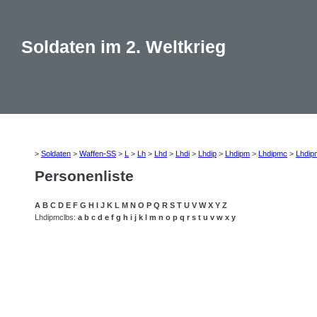
Soldaten im 2. Weltkrieg
>
Soldaten
>
Waffen-SS
>
L
>
Lh
>
Lhd
>
Lhdi
>
Lhdip
>
Lhdipm
>
Lhdipmc
>
Lhdip
Personenliste
A
B
C
D
E
F
G
H
I
J
K
L
M
N
O
P
Q
R
S
T
U
V
W
X
Y
Z
Lhdipmclbs:
a
b
c
d
e
f
g
h
i
j
k
l
m
n
o
p
q
r
s
t
u
v
w
x
y