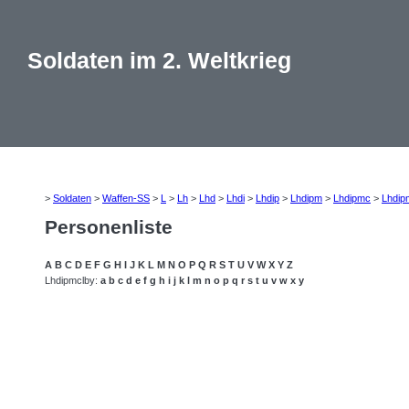
Soldaten im 2. Weltkrieg
>
Soldaten
>
Waffen-SS
>
L
>
Lh
>
Lhd
>
Lhdi
>
Lhdip
>
Lhdipm
>
Lhdipmc
>
Lhdip
Personenliste
A
B
C
D
E
F
G
H
I
J
K
L
M
N
O
P
Q
R
S
T
U
V
W
X
Y
Z
Lhdipmclby:
a
b
c
d
e
f
g
h
i
j
k
l
m
n
o
p
q
r
s
t
u
v
w
x
y